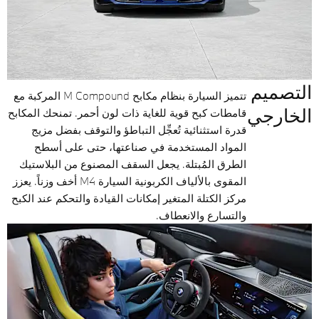
التصميم
تتميز السيارة بنظام مكابح M Compound المركبة مع
الخارجي
قامطات كبح قوية للغاية ذات لون أحمر. تمنحك المكابح
قدرة استثنائية تُعجِّل التباطؤ والتوقف بفضل مزيج
المواد المستخدمة في صناعتها، حتى على أسطح
الطرق المُبتلة. يجعل السقف المصنوع من البلاستيك
المقوى بالألياف الكربونية السيارة M4 أخف وزناً. يعزز
مركز الكتلة المتغير إمكانات القيادة والتحكم عند الكبح
والتسارع والانعطاف.