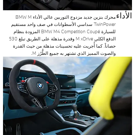
الأداء
محرك بنزين جديد مزدوج التوربين عالي الأداء BMW M
TwinPower سداسي الأسطوانات في صف واحد مستقيم
للسيارة BMW M4 Competition Coupé المزودة بنظام
الدفع الكلي M xDrive وقدرة مذهلة على الطريق تبلغ 530
حصاناً. كما أُجريت عليه تحسينات مذهلة من حيث القدرة
والصوت المميز الذي تشتهر به جميع الطُّرُز M.