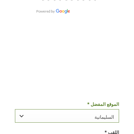
ابقى على تواصل
تواصل معنا عبر البريد الإلكتروني علىالسليمانية عن طريق إرسال
استعلامك داخل النموذج. سنتواصل معك في أقرب وقت ممكن.
الموقع المفضل
*
السليمانية
اللقب
*