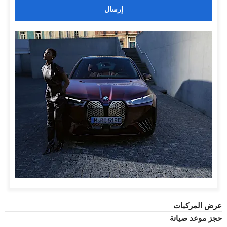
إرسال
عرض المركبات
حجز موعد صيانة