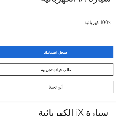
100٪ كهربائية
سجل اهتمامك
طلب قيادة تجريبية
أين تجدنا
سيارة iX الكهربائية