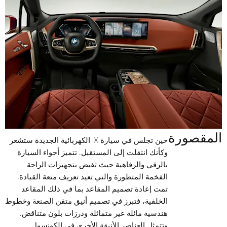
المقصورة
حين تجلس في سيارة iX الكهربائية الجديدة ستشعر
وكأنك انتقلت إلى المستقبل. تتميز أجواء السيارة
بالرقي والرفاهية حيث تفيض بتجهيزات الراحة
الفخمة المتطورة والتي تعيد تعريف متعة القيادة.
تمت إعادة تصميم المقاعد بما في ذلك المقاعد
الخلفية، فتبرز في تصميم أنيق متقن الصنعة وخطوط
هندسية مائلة غير متماثلة ودرزات بلون متناقض.
وتتمثل العناصر الأنيقة الأخرى في الكونسول