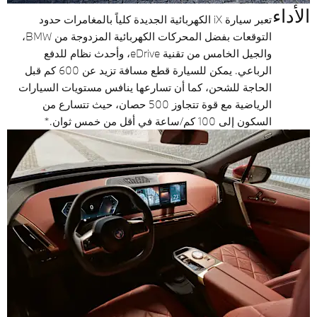
الأداء
تعبر سيارة iX الكهربائية الجديدة كلياً بالمغامرات حدود
التوقعات بفضل المحركات الكهربائية المزدوجة من BMW،
والجيل الخامس من تقنية eDrive، وأحدث نظام للدفع
الرباعي. يمكن للسيارة قطع مسافة تزيد عن 600 كم قبل
الحاجة للشحن، كما أن تسارعها ينافس مستويات السيارات
الرياضية مع قوة تتجاوز 500 حصان، حيث تتسارع من
السكون إلى 100 كم/ساعة في أقل من خمس ثوان.*