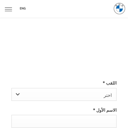
ENG
سيارة X5 M الجديدة ـ طلب
قيادة تجريبية
اللقب
*
اختر
الاسم الأول
*