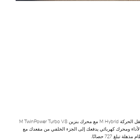
نظام نقل الحركة M Hybrid مع محرك بنزين M TwinPower Turbo V8
لأداء ومحرك كهربائي يدفعك إلى الجزء الخلفي من مقعدك مع
ذهلة تبلغ 727 حصانًا.