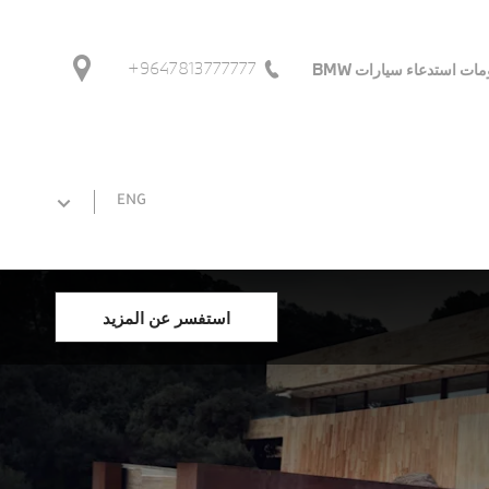
9647813777777+
ات استدعاء سيارات BMW
ENG
استفسر عن المزيد