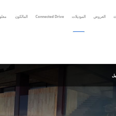
ث
العروض
الموديلات
Connected Drive
المالكون
معلوم
يل