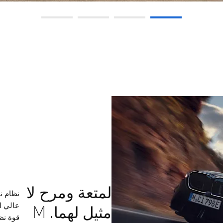
لمتعة ومرح لا
عالي ا
مثيل لهما. M
قوة نظام م