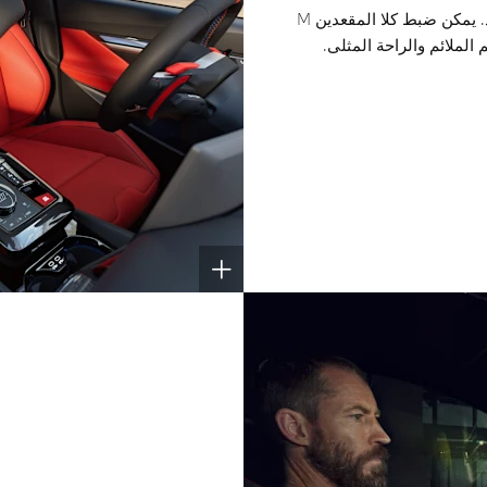
من عرض مسند الظهر المخصص إلى تدفئة المقعد. يمكن ضبط كلا المقعدين M
لملائم والراحة المثلى.