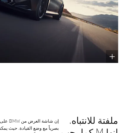
ملفتة للانتباه.
إن شاشة
بصرياً مع وضع القيادة. حيث يم
إنها M كما يجب